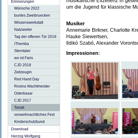
musikalische Exzellenz in gesel
Erinnerungen
um die Jugend für klassische Mu
Wünsche 2022
buntes Zweibruecken
Wissenswerkstatt
Musiker
Natzweiler
Annemarie Birkner, Charlotte Kr
Hauke Siewertsen,
Tag der offenen Tür 2019
Ildikó Szabó, Alexander Voronts
iThemba
Sterntaler
Impressionen:
wo ist Faris
CJD 2018
Zeitzeugin
Red Hand Day
Rosina Wachtmeister
Osterbasar
CJD 2017
Tonali
vorweihnachtliches Fest
Kinderschutzbund
Download
Herzog Wolfgang