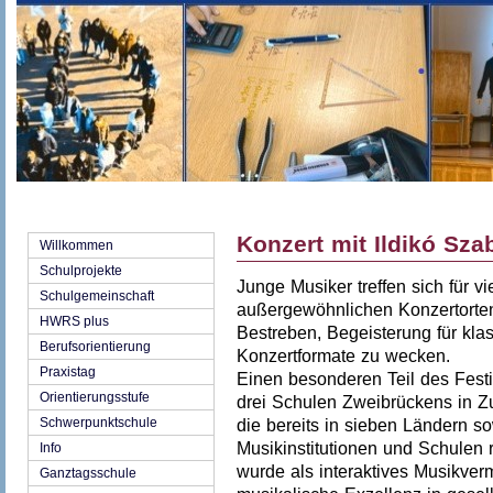
Konzert mit Ildikó Sza
Willkommen
Schulprojekte
Junge Musiker treffen sich für v
Schulgemeinschaft
außergewöhnlichen Konzertorten. 
HWRS plus
Bestreben, Begeisterung für kl
Berufsorientierung
Konzertformate zu wecken.
Praxistag
Einen besonderen Teil des Festiv
Orientierungsstufe
drei Schulen Zweibrückens in 
Schwerpunktschule
die bereits in sieben Ländern s
Musikinstitutionen und Schulen 
Info
wurde als interaktives Musikverm
Ganztagsschule