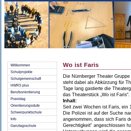
Wo ist Faris
Willkommen
Schulprojekte
Die Nürnberger Theater Gruppe 
Schulgemeinschaft
steht dabei als Abkürzung für 
HWRS plus
Tage lang gastierte die Theater
Berufsorientierung
das Theaterstück „Wo ist Faris“.
Praxistag
Inhalt:
Orientierungsstufe
Seit zwei Wochen ist Faris, ein
Schwerpunktschule
Die Polizei ist auf der Suche na
angenommen, dass sich Faris de
Info
Gerechtigkeit" angeschlossen hat
Ganztagsschule