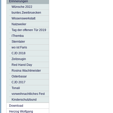
Erinnerungen
Wünsche 2022
buntes Zweibruecken
Wissenswerkstatt
Natzweiler
Tag der offenen Tür 2019
iThemba
Sterntaler
wo ist Faris
CJD 2018
Zeitzeugin
Red Hand Day
Rosina Wachtmeister
Osterbasar
CJD 2017
Tonali
vorweihnachtliches Fest
Kinderschutzbund
Download
Herzog Wolfgang