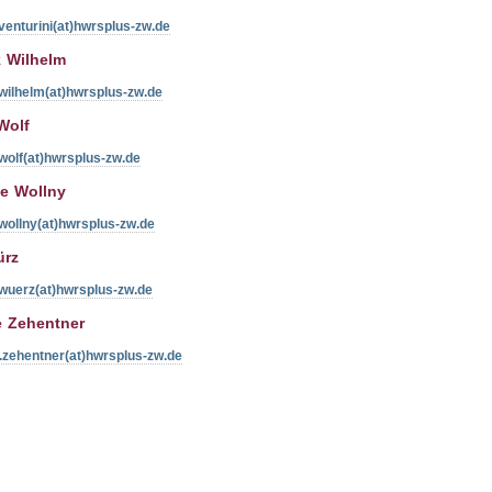
venturini(at)hwrsplus-zw.de
k Wilhelm
wilhelm(at)hwrsplus-zw.de
Wolf
wolf(at)hwrsplus-zw.de
e Wollny
wollny(at)hwrsplus-zw.de
ürz
.wuerz(at)hwrsplus-zw.de
e Zehentner
.zehentner(at)hwrsplus-zw.de