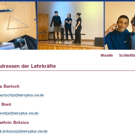
Moodle
Schließfä
dressen der Lehrkräfte
a Bartsch
bartsch(at)hwrsplus-zw.de
 Breit
breit(at)hwrsplus-zw.de
thrin Britzius
k.britzius(at)hwrsplus-zw.de