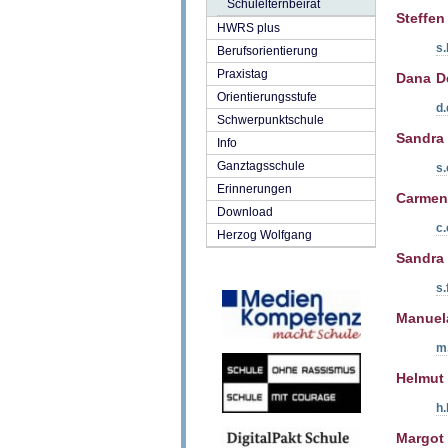
Schulelternbeirat
Steffen
HWRS plus
s.
Berufsorientierung
Praxistag
Dana D
Orientierungsstufe
d
Schwerpunktschule
Sandra 
Info
Ganztagsschule
s.
Erinnerungen
Carmen
Download
c.
Herzog Wolfgang
Sandra 
s.
Manuel
m
Helmut
h.
Margot