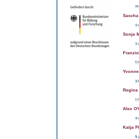
m
Sascha
s
Sonja 
s
Franzi
f
Yvonne
y.
Regina 
r.
Alex O
a
Katja P
k