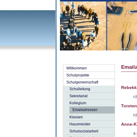
Emaila
Willkommen
Schulprojekte
Schulgemeinschaft
Rebekk
Schulleitung
Sekretariat
r.
Kollegium
Torsten
Emailadressen
t.
Klassen
Anne-Ka
Hausmeister
Schulsozialarbeit
a-