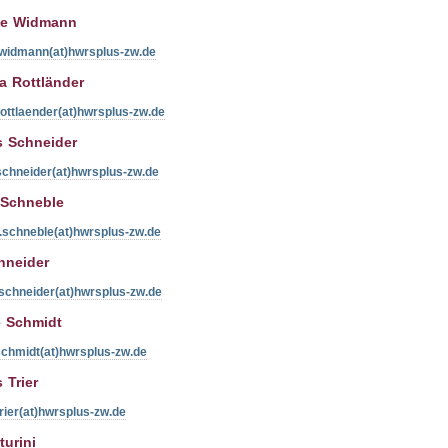
e Widmann
.widmann(at)hwrsplus-zw.de
a Rottländer
rottlaender(at)hwrsplus-zw.de
 Schneider
schneider(at)hwrsplus-zw.de
 Schneble
.schneble(at)hwrsplus-zw.de
hneider
schneider(at)hwrsplus-zw.de
e Schmidt
schmidt(at)hwrsplus-zw.de
 Trier
trier(at)hwrsplus-zw.de
turini