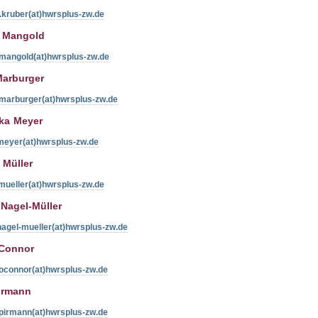
.kruber(at)hwrsplus-zw.de
 Mangold
.mangold(at)hwrsplus-zw.de
Marburger
.marburger(at)hwrsplus-zw.de
ska Meyer
.meyer(at)hwrsplus-zw.de
 Müller
mueller(at)hwrsplus-zw.de
Nagel-Müller
nagel-mueller(at)hwrsplus-zw.de
'Connor
.oconnor(at)hwrsplus-zw.de
irmann
.pirmann(at)hwrsplus-zw.de