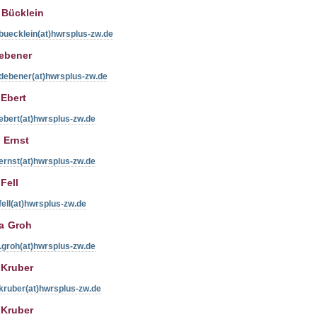
 Bücklein
buecklein(at)hwrsplus-zw.de
ebener
.debener(at)hwrsplus-zw.de
Ebert
ebert(at)hwrsplus-zw.de
 Ernst
ernst(at)hwrsplus-zw.de
Fell
fell(at)hwrsplus-zw.de
a Groh
.groh(at)hwrsplus-zw.de
 Kruber
kruber(at)hwrsplus-zw.de
 Kruber