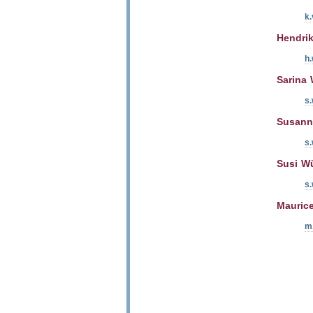
k.
Hendri
h.
Sarina 
s.
Susann
s.
Susi W
s
Mauric
m