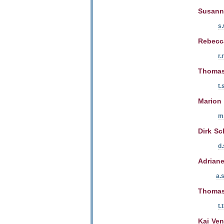
Susann
s
Rebecc
r.
Thomas
t.
Marion
m
Dirk Sc
d.
Adrian
a.
Thomas
t.
Kai Ven